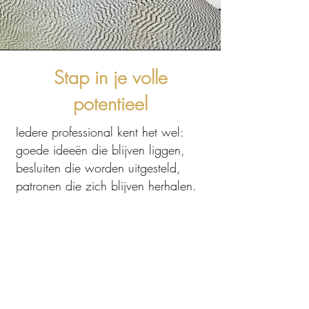
Stap in je volle
potentieel
Iedere professional kent het wel:
goede ideeën die blijven liggen,
besluiten die worden uitgesteld,
patronen die zich blijven herhalen.
Vaak is het niet een gebrek aan
kennis of motivatie maar innerlijke
weerstand die ons onbewust
tegenhoudt.
In deze workshop onderzoek je
waar jouw weerstand vandaan